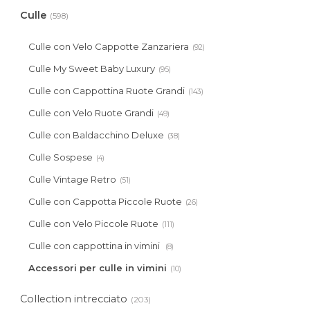
Culle
(598)
Culle con Velo Cappotte Zanzariera
(92)
Culle My Sweet Baby Luxury
(95)
Culle con Cappottina Ruote Grandi
(143)
Culle con Velo Ruote Grandi
(49)
Culle con Baldacchino Deluxe
(38)
Culle Sospese
(4)
Culle Vintage Retro
(51)
Culle con Cappotta Piccole Ruote
(26)
Culle con Velo Piccole Ruote
(111)
Culle con cappottina in vimini
(8)
Accessori per culle in vimini
(10)
Collection intrecciato
(203)