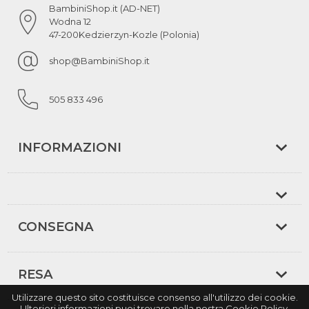
BambiniShop.it (AD-NET)
Wodna 12
47-200
Kedzierzyn-Kozle (Polonia)
shop@BambiniShop.it
505 833 496
INFORMAZIONI
CONSEGNA
RESA
Utilizzare questo sito costituisce consenso all'utilizzo dei cookie.
Ulteriori informazioni puoi trovare nella nostra Cookie Policy.