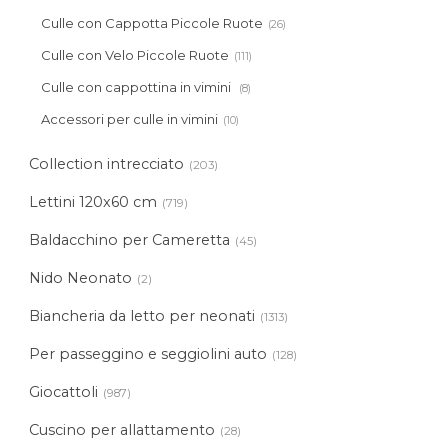
Culle con Cappotta Piccole Ruote
(26)
Culle con Velo Piccole Ruote
(111)
Culle con cappottina in vimini
(8)
Accessori per culle in vimini
(10)
Collection intrecciato
(203)
Lettini 120x60 cm
(719)
Baldacchino per Cameretta
(45)
Nido Neonato
(2)
Biancheria da letto per neonati
(1313)
Per passeggino e seggiolini auto
(128)
Giocattoli
(987)
Cuscino per allattamento
(28)