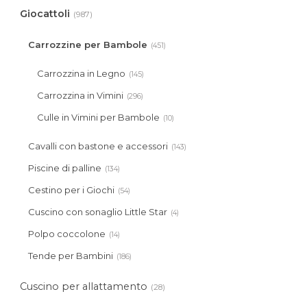
Giocattoli
(987)
Carrozzine per Bambole
(451)
Carrozzina in Legno
(145)
Carrozzina in Vimini
(296)
Culle in Vimini per Bambole
(10)
Cavalli con bastone e accessori
(143)
Piscine di palline
(134)
Cestino per i Giochi
(54)
Cuscino con sonaglio Little Star
(4)
Polpo coccolone
(14)
Tende per Bambini
(186)
Cuscino per allattamento
(28)