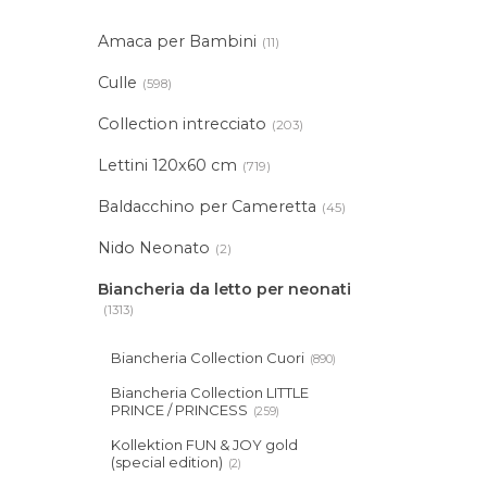
Amaca per Bambini
(11)
Culle
(598)
Collection intrecciato
(203)
Lettini 120x60 cm
(719)
Baldacchino per Cameretta
(45)
Nido Neonato
(2)
Biancheria da letto per neonati
(1313)
Biancheria Collection Cuori
(890)
Biancheria Collection LITTLE
PRINCE / PRINCESS
(259)
Kollektion FUN & JOY gold
(special edition)
(2)