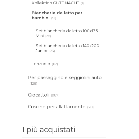
Kollektion GUTE NACHT
(1)
Biancheria da letto per
bambini
(51)
Set biancheria da letto 100x135
Mini
(28)
Set biancheria da letto 140x200
Junior
(23)
Lenzuolo
(112)
Per passeggino e seggiolini auto
(128)
Giocattoli
(987)
Cuscino per allattamento
(28)
I più acquistati