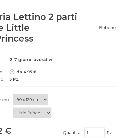
ia Lettino 2 parti
 Little
Bobono
Princess
2-7 giorni lavorativi
e:
da 4.95 €
no:
5 Pz.
mino:
2 €
Quantità:
Pz.