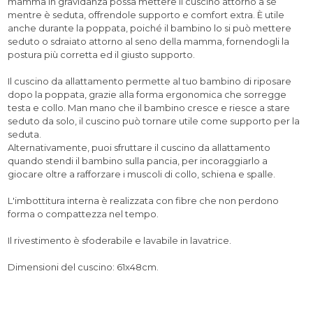
mamma in gravidanza possa mettere il cuscino attorno a sé
mentre è seduta, offrendole supporto e comfort extra. È utile
anche durante la poppata, poiché il bambino lo si può mettere
seduto o sdraiato attorno al seno della mamma, fornendogli la
postura più corretta ed il giusto supporto.
Il cuscino da allattamento permette al tuo bambino di riposare
dopo la poppata, grazie alla forma ergonomica che sorregge
testa e collo. Man mano che il bambino cresce e riesce a stare
seduto da solo, il cuscino può tornare utile come supporto per la
seduta.
Alternativamente, puoi sfruttare il cuscino da allattamento
quando stendi il bambino sulla pancia, per incoraggiarlo a
giocare oltre a rafforzare i muscoli di collo, schiena e spalle.
L'imbottitura interna è realizzata con fibre che non perdono
forma o compattezza nel tempo.
Il rivestimento è sfoderabile e lavabile in lavatrice.
Dimensioni del cuscino: 61x48cm.